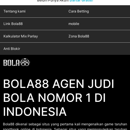
Belum Punya Akun!
Daftar Gratis!
Tentang kami
Cara Betting
Link Bola88
mobile
Kalkulator Mix Parlay
Zona Bola88
Anti Blokir
BOLA88 AGEN JUDI
BOLA NOMOR 1 DI
INDONESIA
Bola88
dikenal sebagai situs yang pertama kali mengenalkan game taruhan
sportbook online di Indonesia. Sebagai situs yang mempopulerkan taruhan