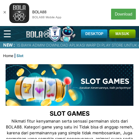
×
BOLA88
Download
BOLA88 Mobile App
☰
DESKTOP
MASUK
NEW :
RATIS BIAYA ADMIN! DOWNLOAD APLIKASI WARP DI PLAY STORE UNTUK ANTI BLOKIR L
Home
Slot
SLOT GAMES
Nikmati fitur kenyamanan serta sensasi permainan slots dari
BOLA88. Kategori game yang satu ini Tidak bisa di anggap remeh,
karena dari permainannya yang simple tidak membosankan, Juga
permainan yang semakin ramai penggunanya, animasi suara serta