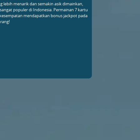
g lebih menarik dan semakin asik dimainkan,
angat populer di Indonesia. Permainan 7 kartu
ih kesempatan mendapatkan bonus jackpot pada
arang!