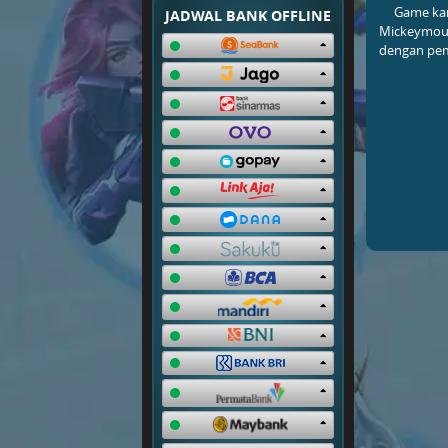
Game kar
JADWAL BANK OFFLINE
Mickeymous
dengan pem