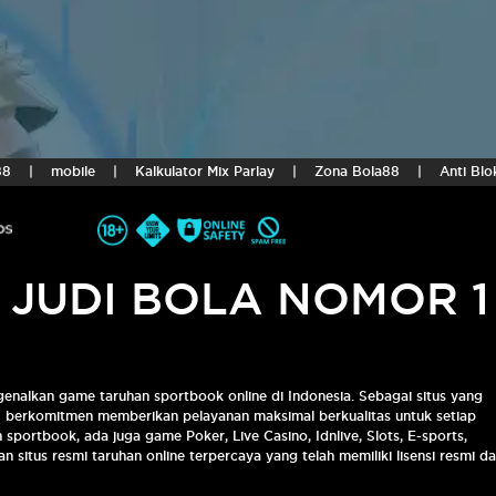
88
|
mobile
|
Kalkulator Mix Parlay
|
Zona Bola88
|
Anti Blo
 JUDI BOLA NOMOR 1
genalkan game taruhan sportbook online di Indonesia. Sebagai situs yang
 berkomitmen memberikan pelayanan maksimal berkualitas untuk setiap
portbook, ada juga game Poker, Live Casino, Idnlive, Slots, E-sports,
situs resmi taruhan online terpercaya yang telah memiliki lisensi resmi da