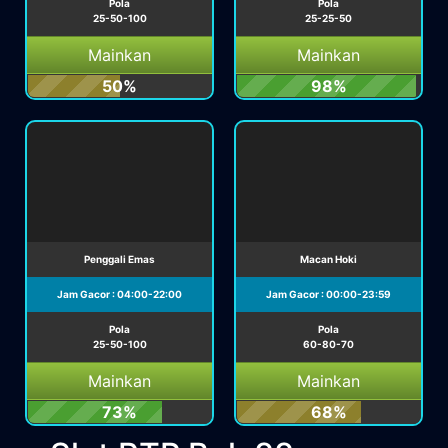
Pola
Pola
25-50-100
25-25-50
Mainkan
Mainkan
50%
98%
Penggali Emas
Macan Hoki
Jam Gacor : 04:00-22:00
Jam Gacor : 00:00-23:59
Pola
Pola
25-50-100
60-80-70
Mainkan
Mainkan
73%
68%