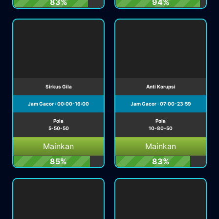
83%
94%
Sirkus Gila
Anti Korupsi
Jam Gacor : 00:00-16:00
Jam Gacor : 07:00-23:59
Pola
Pola
5-50-50
10-80-50
Mainkan
Mainkan
85%
83%