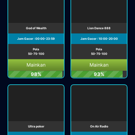
God of Wealth
Lion Dance 888
Jam Gacor : 00:00-23:59
Jam Gacor : 10:00-20:00
Pola
Pola
50-75-100
50-75-100
Mainkan
Mainkan
98%
93%
Ultra poker
On Air Radio