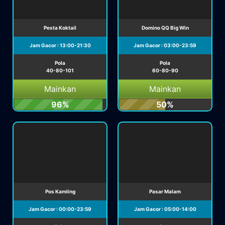
Pesta Koktail
Domino QQ Big Win
Jam Gacor : 13:00-21:30
Jam Gacor : 03:00-23:59
Pola
Pola
40-80-101
60-80-90
Mainkan
Mainkan
96%
50%
Pos Kamling
Pasar Malam
Jam Gacor : 00:00-23:59
Jam Gacor : 05:00-14:00