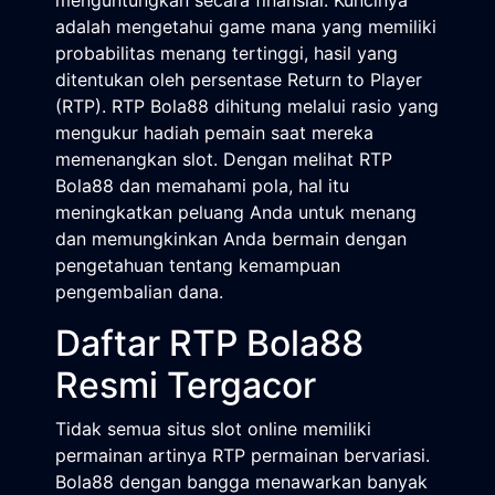
menguntungkan secara finansial. Kuncinya
adalah mengetahui game mana yang memiliki
probabilitas menang tertinggi, hasil yang
ditentukan oleh persentase Return to Player
(RTP). RTP Bola88 dihitung melalui rasio yang
mengukur hadiah pemain saat mereka
memenangkan slot. Dengan melihat RTP
Bola88 dan memahami pola, hal itu
meningkatkan peluang Anda untuk menang
dan memungkinkan Anda bermain dengan
pengetahuan tentang kemampuan
pengembalian dana.
Daftar RTP Bola88
Resmi Tergacor
Tidak semua situs slot online memiliki
permainan artinya RTP permainan bervariasi.
Bola88 dengan bangga menawarkan banyak