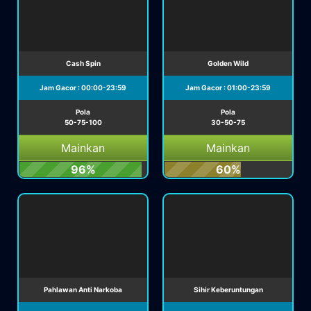
Cash Spin
Golden Wild
Jam Gacor : 00:00-23:59
Jam Gacor : 01:00-23:59
Pola
Pola
50-75-100
30-50-75
Mainkan
Mainkan
96%
60%
Pahlawan Anti Narkoba
Sihir Keberuntungan