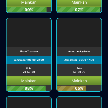
Mainkan
Mainkan
90%
97%
Pirate Treasure
Aztec Lucky Gems
Jam Gacor : 06:00-22:00
Jam Gacor : 05:00-17:00
Pola
Pola
70-50-30
50-60-75
Mainkan
Mainkan
88%
65%