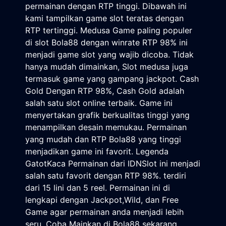
permainan dengan RTP tinggi. Dibawah ini
kami tampilkan game slot teratas dengan
RTP tertinggi. Medusa Game paling populer
di slot Bola88 dengan winrate RTP 98% ini
menjadi game slot yang wajib dicoba. Tidak
hanya mudah dimainkan, Slot medusa juga
termasuk game yang gampang jackpot. Cash
Gold Dengan RTP 98%, Cash Gold adalah
salah satu slot online terbaik. Game ini
menyertakan grafik berkualitas tinggi yang
menampilkan desain memukau. Permainan
yang mudah dan RTP Bola88 yang tinggi
menjadikan game ini favorit. Legenda
GatotKaca Permainan dari IDNSlot ini menjadi
salah satu favorit dengan RTP 98%. terdiri
dari 15 lini dan 5 reel. Permainan ini di
lengkapi dengan Jackpot,Wild, dan Free
Game agar permainan anda menjadi lebih
seru. Coba Mainkan di Bola88 sekarang