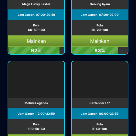
Mega Lucky Easter
Sabung Ayam
Jam Gacor : 07:00-20:59
Jam Gacor : 07:00-07:00
Pola
Pola
60-50-100
50-20-100
Mainkan
Mainkan
92%
83%
Mobile Legends
Bartender777
Jam Gacor : 12:00-23:59
Jam Gacor : 00:00-23:59
Pola
Pola
100-50-60
5-40-100