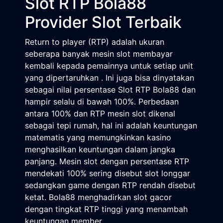
Slot RTP Bola88
Provider Slot Terbaik
Return to player (RTP) adalah ukuran
seberapa banyak mesin slot membayar
kembali kepada pemainnya untuk setiap unit
yang dipertaruhkan . Ini juga bisa dinyatakan
sebagai nilai persentase Slot RTP Bola88 dan
hampir selalu di bawah 100%. Perbedaan
antara 100% dan RTP mesin slot dikenal
sebagai tepi rumah, hal ini adalah keuntungan
matematis yang memungkinkan kasino
menghasilkan keuntungan dalam jangka
panjang. Mesin slot dengan persentase RTP
mendekati 100% sering disebut slot longgar
sedangkan game dengan RTP rendah disebut
ketat. Bola88 menghadirkan slot gacor
dengan tingkat RTP tinggi yang menambah
keuntungan member.