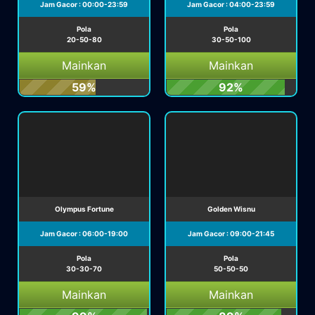
Jam Gacor : 00:00-23:59
Jam Gacor : 04:00-23:59
Pola
Pola
20-50-80
30-50-100
Mainkan
Mainkan
59%
92%
Olympus Fortune
Golden Wisnu
Jam Gacor : 06:00-19:00
Jam Gacor : 09:00-21:45
Pola
Pola
30-30-70
50-50-50
Mainkan
Mainkan